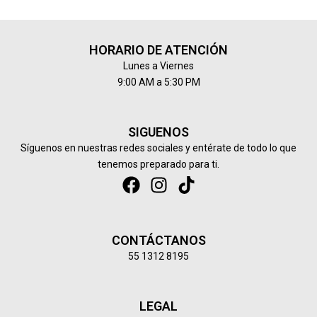
HORARIO DE ATENCIÓN
Lunes a Viernes
9:00 AM a 5:30 PM
SIGUENOS
Síguenos en nuestras redes sociales y entérate de todo lo que
tenemos preparado para ti.
F
I
T
a
n
i
c
s
k
e
t
t
CONTÁCTANOS
b
a
o
55 1312 8195
o
g
k
o
r
k
a
LEGAL